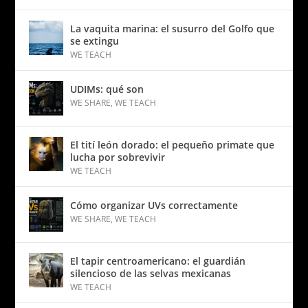
La vaquita marina: el susurro del Golfo que
se extingu
WE TEACH
UDIMs: qué son
WE SHARE
,
WE TEACH
El tití león dorado: el pequeño primate que
lucha por sobrevivir
WE TEACH
Cómo organizar UVs correctamente
WE SHARE
,
WE TEACH
El tapir centroamericano: el guardián
silencioso de las selvas mexicanas
WE TEACH