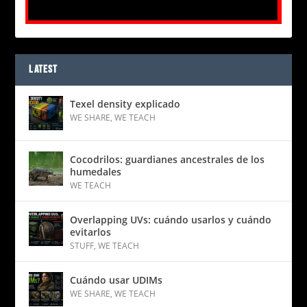
LATEST
Texel density explicado
WE SHARE
,
WE TEACH
Cocodrilos: guardianes ancestrales de los
humedales
WE TEACH
Overlapping UVs: cuándo usarlos y cuándo
evitarlos
STUFF
,
WE TEACH
Cuándo usar UDIMs
WE SHARE
,
WE TEACH