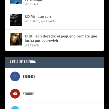
WE TEACH
UDIMs: qué son
WE SHARE
,
WE TEACH
El tití león dorado: el pequeño primate que
lucha por sobrevivir
WE TEACH
LET’S BE FRIENDS
FACEBOOK
YOUTUBE