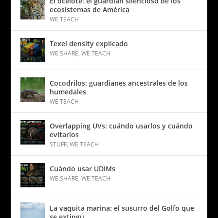
El ocelote: el guardián silencioso de los
ecosistemas de América
WE TEACH
Texel density explicado
WE SHARE
,
WE TEACH
Cocodrilos: guardianes ancestrales de los
humedales
WE TEACH
Overlapping UVs: cuándo usarlos y cuándo
evitarlos
STUFF
,
WE TEACH
Cuándo usar UDIMs
WE SHARE
,
WE TEACH
La vaquita marina: el susurro del Golfo que
se extingu