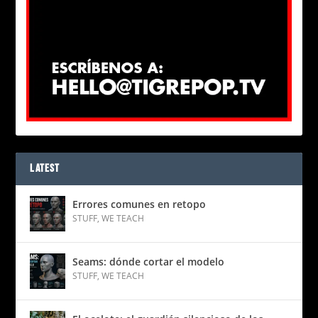
LATEST
Errores comunes en retopo
STUFF
,
WE TEACH
Seams: dónde cortar el modelo
STUFF
,
WE TEACH