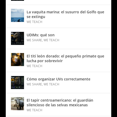
La vaquita marina: el susurro del Golfo que
se extingu
WE TEACH
UDIMs: qué son
WE SHARE
,
WE TEACH
El tití león dorado: el pequeño primate que
lucha por sobrevivir
WE TEACH
Cómo organizar UVs correctamente
WE SHARE
,
WE TEACH
El tapir centroamericano: el guardián
silencioso de las selvas mexicanas
WE TEACH