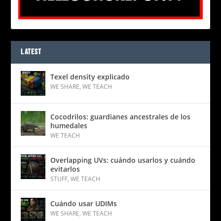
LATEST
Texel density explicado
WE SHARE
,
WE TEACH
Cocodrilos: guardianes ancestrales de los
humedales
WE TEACH
Overlapping UVs: cuándo usarlos y cuándo
evitarlos
STUFF
,
WE TEACH
Cuándo usar UDIMs
WE SHARE
,
WE TEACH