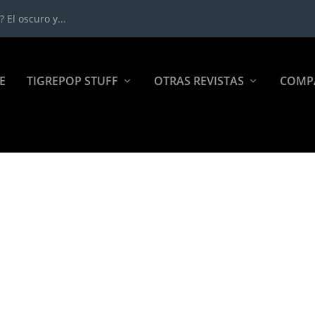
 El oscuro y...
E
TIGREPOP STUFF
OTRAS REVISTAS
COMP