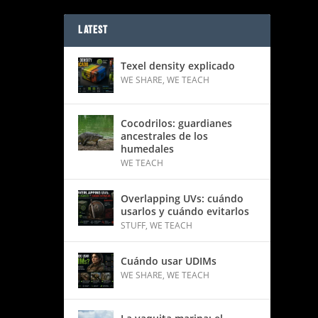
LATEST
Texel density explicado
WE SHARE
,
WE TEACH
Cocodrilos: guardianes
ancestrales de los
humedales
WE TEACH
Overlapping UVs: cuándo
usarlos y cuándo evitarlos
STUFF
,
WE TEACH
Cuándo usar UDIMs
WE SHARE
,
WE TEACH