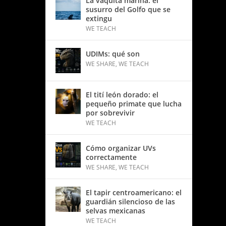
La vaquita marina: el
susurro del Golfo que se
extingu
WE TEACH
UDIMs: qué son
WE SHARE
,
WE TEACH
El tití león dorado: el
pequeño primate que lucha
por sobrevivir
WE TEACH
Cómo organizar UVs
correctamente
WE SHARE
,
WE TEACH
El tapir centroamericano: el
guardián silencioso de las
selvas mexicanas
WE TEACH